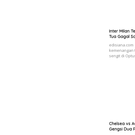
Inter Milan 
Tua Gagal 
edisiana.com 
kemenangan ti
sengit di Opt
Chelsea vs A
Gengsi Dua 