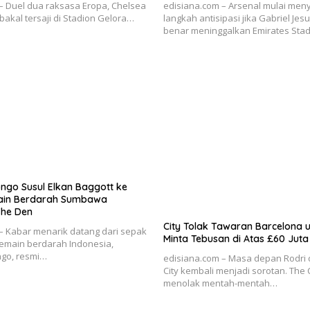
– Duel dua raksasa Eropa, Chelsea
edisiana.com – Arsenal mulai men
bakal tersaji di Stadion Gelora…
langkah antisipasi jika Gabriel Jes
benar meninggalkan Emirates Sta
ngo Susul Elkan Baggott ke
emain Berdarah Sumbawa
The Den
City Tolak Tawaran Barcelona u
– Kabar menarik datang dari sepak
Minta Tebusan di Atas £60 Juta
 Pemain berdarah Indonesia,
go, resmi…
edisiana.com – Masa depan Rodri 
City kembali menjadi sorotan. The 
menolak mentah-mentah…