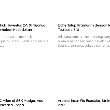
Tekuk Juventus 2-1, Si Nyonya
Elche Tutup Pramusim dengan M
Samakan Kedudukan
Toulouse 3-0
– Inter Milan memetik
edisiana.com – Elche menutup ran
pis 2-1 atas Juventus dalam duel
pramusim dengan hasil meyakinkan
us…
Spanyol tersebut sukses menghaj
C Milan di GBK Madya, Adu
Arsenal Incar Pio Esposito, Str
Raksasa Eropa
Inter