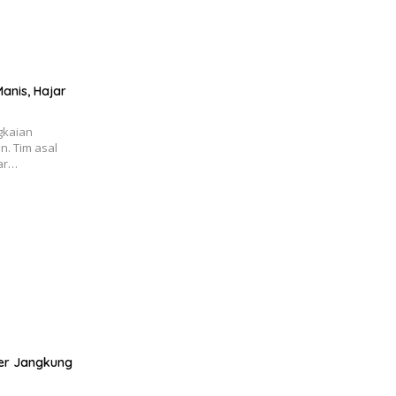
anis, Hajar
gkaian
. Tim asal
ar…
iker Jangkung