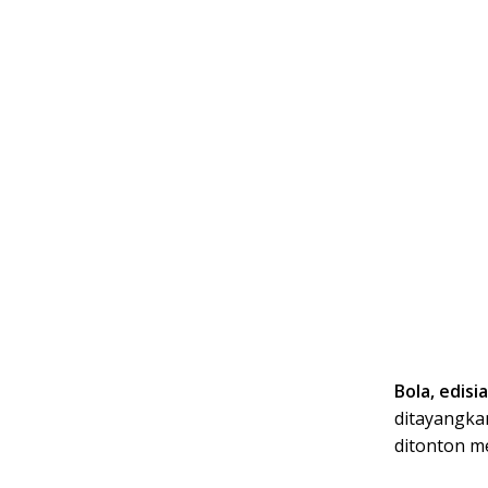
Bola, edis
ditayangka
ditonton me