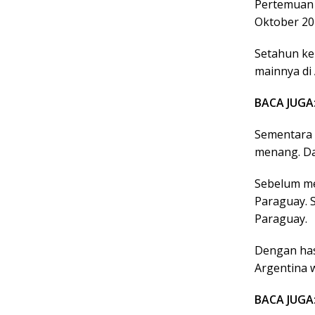
Pertemuan t
Oktober 20
Setahun kem
mainnya di
BACA JUGA
Sementara t
menang. Dan
Sebelum me
Paraguay. S
Paraguay.
Dengan hasi
Argentina 
BACA JUGA