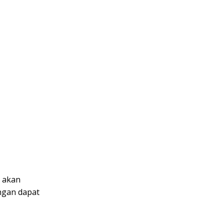
a akan
ngan dapat