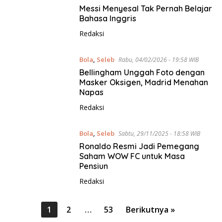
Messi Menyesal Tak Pernah Belajar
Bahasa Inggris
Redaksi
Bola
,
Seleb
Rabu, 04/02/2026 - 19:58 WIB
Bellingham Unggah Foto dengan
Masker Oksigen, Madrid Menahan
Napas
Redaksi
Bola
,
Seleb
Sabtu, 29/11/2025 - 18:58 WIB
Ronaldo Resmi Jadi Pemegang
Saham WOW FC untuk Masa
Pensiun
Redaksi
P
1
2
…
53
Berikutnya »
a