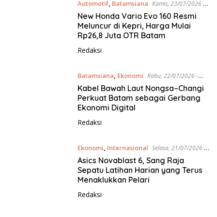
Automotif
,
Batamsiana
Kamis, 23/07/2026 -
19:08 WIB
New Honda Vario Evo 160 Resmi
Meluncur di Kepri, Harga Mulai
Rp26,8 Juta OTR Batam
Redaksi
Batamsiana
,
Ekonomi
Rabu, 22/07/2026 -
17:34 WIB
Kabel Bawah Laut Nongsa–Changi
Perkuat Batam sebagai Gerbang
Ekonomi Digital
Redaksi
Ekonomi
,
Internasional
Selasa, 21/07/2026 -
19:23 WIB
Asics Novablast 6, Sang Raja
Sepatu Latihan Harian yang Terus
Menaklukkan Pelari
Redaksi