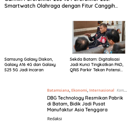
Smartwatch Olahraga dengan Fitur Canggih
untuk Aktivitas Harian
Samsung Galaxy Diskon,
Sekda Batam: Digitalisasi
Galaxy A16 4G dan Galaxy
Jadi Kunci Tingkatkan PAD,
S25 5G Jadi Incaran
QRIS Parkir Tekan Potensi
Kebocoran
Batamsiana
,
Ekonomi
,
Internasional
Kamis,
23/07/2026 - 19:52 WIB
DBG Technology Resmikan Pabrik
di Batam, Bidik Jadi Pusat
Manufaktur Asia Tenggara
Redaksi