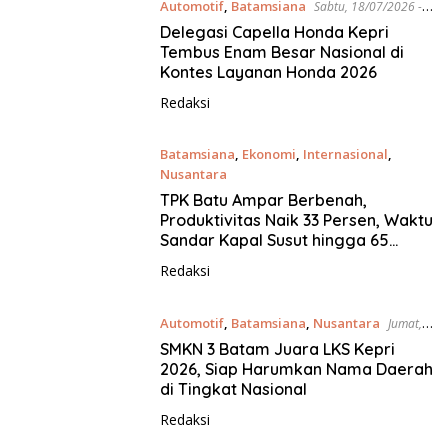
Automotif
,
Batamsiana
Sabtu, 18/07/2026 -
21:27 WIB
Delegasi Capella Honda Kepri
Tembus Enam Besar Nasional di
Kontes Layanan Honda 2026
Redaksi
Batamsiana
,
Ekonomi
,
Internasional
,
Nusantara
Selasa, 14/07/2026 - 05:55 WIB
TPK Batu Ampar Berbenah,
Produktivitas Naik 33 Persen, Waktu
Sandar Kapal Susut hingga 65
Persen
Redaksi
Automotif
,
Batamsiana
,
Nusantara
Jumat,
10/07/2026 - 22:28 WIB
SMKN 3 Batam Juara LKS Kepri
2026, Siap Harumkan Nama Daerah
di Tingkat Nasional
Redaksi