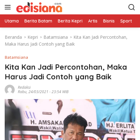
L
a
n
Utama
Berita Batam
Berita Kepri
Artis
Bisnis
Sport
e
g
s
Beranda
Kepri
Batamsiana
Kita Kan Jadi Percontohan,
u
Maka Harus Jadi Contoh yang Baik
n
g
Batamsiana
k
e
Kita Kan Jadi Percontohan, Maka
k
Harus Jadi Contoh yang Baik
o
n
Redaksi
Rabu, 24/03/2021 - 23:54 WIB
t
e
n