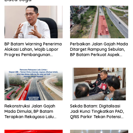
BP Batam Warning Penerima
Perbaikan Jalan Gajah Mada
Alokasi Lahan, Wajib Lapor
Ditarget Rampung Sebulan,
Progres Pembangunan
BP Batam Perkuat Aspek
Paling Lambat 31 Agustus
Keselamatan
Rekonstruksi Jalan Gajah
Sekda Batam: Digitalisasi
Mada Dimulai, BP Batam
Jadi Kunci Tingkatkan PAD,
Terapkan Rekayasa Lalu
QRIS Parkir Tekan Potensi
Lintas Selama Empat Pekan
Kebocoran