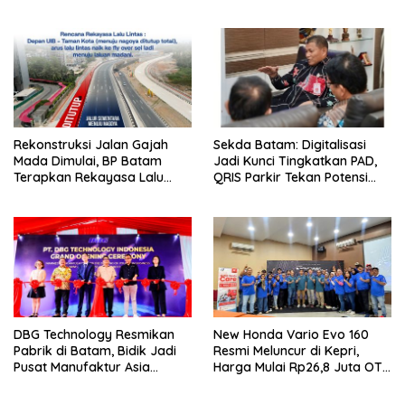
Paling Lambat 31 Agustus
Keselamatan
Rekonstruksi Jalan Gajah
Sekda Batam: Digitalisasi
Mada Dimulai, BP Batam
Jadi Kunci Tingkatkan PAD,
Terapkan Rekayasa Lalu
QRIS Parkir Tekan Potensi
Lintas Selama Empat Pekan
Kebocoran
DBG Technology Resmikan
New Honda Vario Evo 160
Pabrik di Batam, Bidik Jadi
Resmi Meluncur di Kepri,
Pusat Manufaktur Asia
Harga Mulai Rp26,8 Juta OTR
Tenggara
Batam