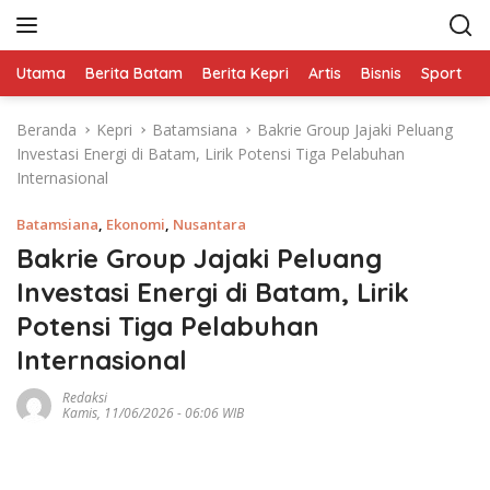
L
a
n
Utama
Berita Batam
Berita Kepri
Artis
Bisnis
Sport
e
g
s
Beranda
Kepri
Batamsiana
Bakrie Group Jajaki Peluang
u
Investasi Energi di Batam, Lirik Potensi Tiga Pelabuhan
n
Internasional
g
k
Batamsiana
,
Ekonomi
,
Nusantara
e
k
Bakrie Group Jajaki Peluang
o
Investasi Energi di Batam, Lirik
n
Potensi Tiga Pelabuhan
t
e
Internasional
n
Redaksi
Kamis, 11/06/2026 - 06:06 WIB