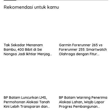
Rekomendasi untuk kamu
Tak Sekadar Menanam
Garmin Forerunner 265 vs
Bambu, 400 Bibit di Sei
Forerunner 255: Smartwatch
Nongsa Jadi Ikhtiar Menjaga
Olahraga dengan Fitur
Air Batam
Canggih untuk Aktivitas
Harian
BP Batam Luncurkan LMS,
BP Batam Warning Penerima
Permohonan Alokasi Tanah
Alokasi Lahan, Wajib Lapor
Kini Lebih Transparan dan
Progres Pembangunan
Digital
Paling Lambat 31 Agustus