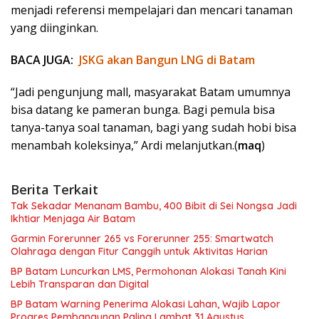
menjadi referensi mempelajari dan mencari tanaman
yang diinginkan.
BACA JUGA:
JSKG akan Bangun LNG di Batam
“Jadi pengunjung mall, masyarakat Batam umumnya
bisa datang ke pameran bunga. Bagi pemula bisa
tanya-tanya soal tanaman, bagi yang sudah hobi bisa
menambah koleksinya,” Ardi melanjutkan.(
maq
)
Berita Terkait
Tak Sekadar Menanam Bambu, 400 Bibit di Sei Nongsa Jadi
Ikhtiar Menjaga Air Batam
Garmin Forerunner 265 vs Forerunner 255: Smartwatch
Olahraga dengan Fitur Canggih untuk Aktivitas Harian
BP Batam Luncurkan LMS, Permohonan Alokasi Tanah Kini
Lebih Transparan dan Digital
BP Batam Warning Penerima Alokasi Lahan, Wajib Lapor
Progres Pembangunan Paling Lambat 31 Agustus