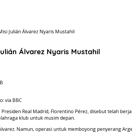
isi Julián Álvarez Nyaris Mustahil
ulián Álvarez Nyaris Mustahil
IB
: via BBC
. Presiden Real Madrid, Florentino Pérez, disebut telah be
olahraga klub untuk musim depan.
lvarez. Namun, operasi untuk memboyong penyerang Argentin