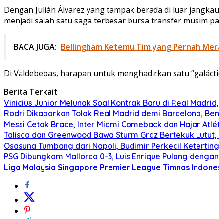
Dengan Julián Álvarez yang tampak berada di luar jangkau
menjadi salah satu saga terbesar bursa transfer musim p
BACA JUGA:
Bellingham Ketemu Tim yang Pernah Me
Di Valdebebas, harapan untuk menghadirkan satu “galáct
Berita Terkait
Vinicius Junior Melunak Soal Kontrak Baru di Real Madrid,
Rodri Dikabarkan Tolak Real Madrid demi Barcelona, Ben
Messi Cetak Brace, Inter Miami Comeback dan Hajar Atlét
Talisca dan Greenwood Bawa Sturm Graz Bertekuk Lutu
Osasuna Tumbang dari Napoli, Budimir Perkecil Ketertin
PSG Dibungkam Mallorca 0-3, Luis Enrique Pulang deng
Liga Malaysia
Singapore Premier League
Timnas Indone