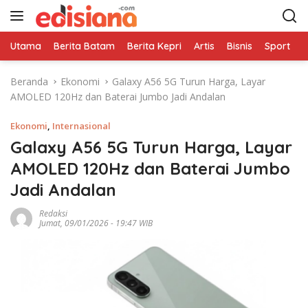
L
a
n
Utama
Berita Batam
Berita Kepri
Artis
Bisnis
Sport
e
g
s
Beranda
Ekonomi
Galaxy A56 5G Turun Harga, Layar
u
AMOLED 120Hz dan Baterai Jumbo Jadi Andalan
n
g
Ekonomi
,
Internasional
k
e
Galaxy A56 5G Turun Harga, Layar
k
AMOLED 120Hz dan Baterai Jumbo
o
Jadi Andalan
n
t
Redaksi
e
Jumat, 09/01/2026 - 19:47 WIB
n