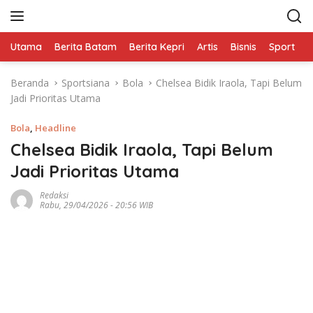
L
a
n
Utama
Berita Batam
Berita Kepri
Artis
Bisnis
Sport
e
g
s
Beranda
Sportsiana
Bola
Chelsea Bidik Iraola, Tapi Belum
u
Jadi Prioritas Utama
n
g
Bola
,
Headline
k
e
Chelsea Bidik Iraola, Tapi Belum
k
Jadi Prioritas Utama
o
n
Redaksi
Rabu, 29/04/2026 - 20:56 WIB
t
e
n