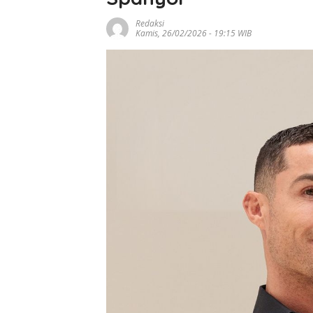
RB Leipzig Kemb
Pecahkan Rekor
Redaksi
Diomande Dijual
Kamis, 26/02/2026 - 19:15 WIB
Real Madrid de
Nilai Fantastis
Sekda Batam:
Digitalisasi Jadi
Tingkatkan PAD,
Parkir Tekan Po
Kebocoran