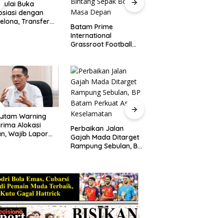
 Mulai Buka
siasi dengan
Vinicius Perpanjan
elona, Transfer
Kontrak hingga 20
Batam Prime
i Berpotensi
Arsenal Gagal
International
i Rp1,4 T
Wujudkan Transfe
Grassroot Football
Sensasional
Festival 2026, Ajang
Mencetak Bintang
Sepak Bola Masa
Depan
Batam Warning
Rekonstruksi Jalan
rima Alokasi
Gajah Mada Dimula
Perbaikan Jalan
n, Wajib Lapor
BP Batam Terapka
Gajah Mada Ditarget
res
Rekayasa Lalu Lint
Rampung Sebulan, BP
bangunan Paling
Selama Empat Pek
Batam Perkuat Aspek
at 31 Agustus
Keselamatan