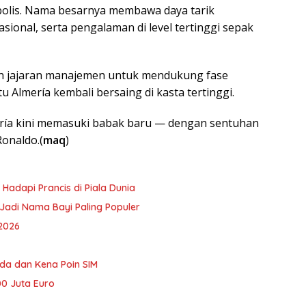
bolis. Nama besarnya membawa daya tarik
nasional, serta pengalaman di level tertinggi sepak
an jajaran manajemen untuk mendukung fase
lmería kembali bersaing di kasta tertinggi.
mería kini memasuki babak baru — dengan sentuhan
Ronaldo.(
maq
)
Hadapi Prancis di Piala Dunia
l Jadi Nama Bayi Paling Populer
 2026
da dan Kena Poin SIM
00 Juta Euro