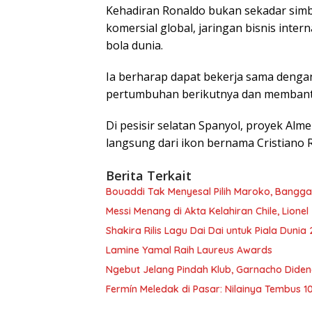
Kehadiran Ronaldo bukan sekadar sim
komersial global, jaringan bisnis inter
bola dunia.
Ia berharap dapat bekerja sama deng
pertumbuhan berikutnya dan membantu A
Di pesisir selatan Spanyol, proyek Al
langsung dari ikon bernama Cristiano 
Berita Terkait
Bouaddi Tak Menyesal Pilih Maroko, Bangga 
Messi Menang di Akta Kelahiran Chile, Lione
Shakira Rilis Lagu Dai Dai untuk Piala Dunia
Lamine Yamal Raih Laureus Awards
Ngebut Jelang Pindah Klub, Garnacho Diden
Fermín Meledak di Pasar: Nilainya Tembus 1