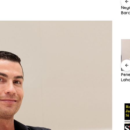
ali
Debrecen Tak
Amsakar Achmad:
City
, Yan
Berkutik di Kandang,
Turnamen Batam
Nego
 ke
FC Copenhagen
Prime Jadi Ruang
Barc
ngan
Menang Telak 3-0 di
Lahirnya Talenta
Rodr
Leg Pertama Liga
Sepak Bola Batam
Capa
Konferensi Eropa
DBG Technology
BP Batam Luncurkan
BP 
 Kunci
Resmikan Pabrik di
LMS, Permohonan
Pene
 QRIS
Batam, Bidik Jadi
Alokasi Tanah Kini
Laha
tensi
Pusat Manufaktur Asia
Lebih Transparan dan
Prog
Tenggara
Digital
Pem
Lamb