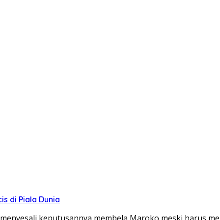
s di Piala Dunia
h menyesali keputusannya membela Maroko meski harus m