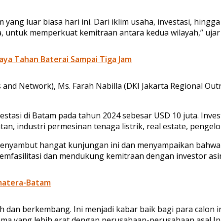
ng luar biasa hari ini. Dari iklim usaha, investasi, hingg
 untuk memperkuat kemitraan antara kedua wilayah,” ujar 
aya Tahan Baterai Sampai Tiga Jam
s and Network), Ms. Farah Nabilla (DKI Jakarta Regional Ou
stasi di Batam pada tahun 2024 sebesar USD 10 juta. Invest
tan, industri permesinan tenaga listrik, real estate, pengel
it menyambut hangat kunjungan ini dan menyampaikan bahw
mfasilitasi dan mendukung kemitraan dengan investor asi
umatera-Batam
uh dan berkembang. Ini menjadi kabar baik bagi para calon
ama yang lebih erat dengan perusahaan-perusahaan asal Ingg