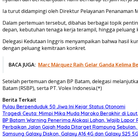
Ia turut didampingi oleh Direktur Pelayanan Penanaman Mod
Dalam pertemuan tersebut, dibahas berbagai topik pentin
depan, kebutuhan tenaga kerja terampil, hingga peluang 
Delegasi Kedutaan Inggris menyampaikan bahwa hasil kunj
dengan peluang kemitraan konkret.
BACA JUGA:
Marc Márquez Raih Gelar Ganda Kelima B
Setelah pertemuan dengan BP Batam, delegasi melanjutkan 
Batam (RSBP), serta PT. Volex Indonesia.(*)
Berita Terkait
Pulau Berpenduduk 50 Jiwa Ini Kejar Status Otonomi
Tragedi Ceuta: Mimpi Mika Muda Maroko Berakhir di Laut
BP Batam Warning Penerima Alokasi Lahan, Wajib Lapor
Perbaikan Jalan Gajah Mada Ditarget Rampung Sebulan,
Samsung Galaxy Diskon, Galaxy A16 4G dan Galaxy S25 5G