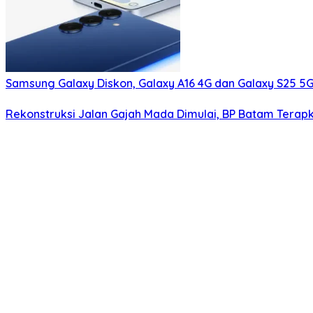
Samsung Galaxy Diskon, Galaxy A16 4G dan Galaxy S25 5G
Rekonstruksi Jalan Gajah Mada Dimulai, BP Batam Terap