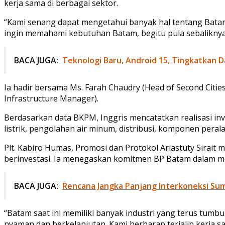
kerja sama di berbagai sektor.
“Kami senang dapat mengetahui banyak hal tentang Batam ya
ingin memahami kebutuhan Batam, begitu pula sebaliknya,
BACA JUGA:
Teknologi Baru, Android 15, Tingkatkan D
Ia hadir bersama Ms. Farah Chaudry (Head of Second Citie
Infrastructure Manager).
Berdasarkan data BKPM, Inggris mencatatkan realisasi inve
listrik, pengolahan air minum, distribusi, komponen perala
Plt. Kabiro Humas, Promosi dan Protokol Ariastuty Sira
berinvestasi. Ia menegaskan komitmen BP Batam dalam me
BACA JUGA:
Rencana Jangka Panjang Interkoneksi S
“Batam saat ini memiliki banyak industri yang terus tumb
nyaman dan berkelanjutan. Kami berharap terjalin kerja s