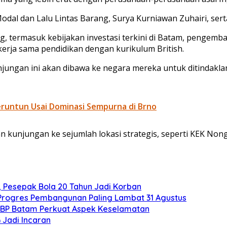
al dan Lalu Lintas Barang, Surya Kurniawan Zuhairi, serta s
g, termasuk kebijakan investasi terkini di Batam, pengem
kerja sama pendidikan dengan kurikulum British.
ungan ini akan dibawa ke negara mereka untuk ditindaklanj
eruntun Usai Dominasi Sempurna di Brno
kunjungan ke sejumlah lokasi strategis, seperti KEK Nongs
, Pesepak Bola 20 Tahun Jadi Korban
 Progres Pembangunan Paling Lambat 31 Agustus
 BP Batam Perkuat Aspek Keselamatan
 Jadi Incaran