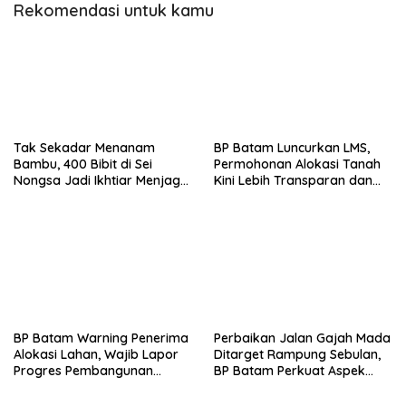
Rekomendasi untuk kamu
Tak Sekadar Menanam
BP Batam Luncurkan LMS,
Bambu, 400 Bibit di Sei
Permohonan Alokasi Tanah
Nongsa Jadi Ikhtiar Menjaga
Kini Lebih Transparan dan
Air Batam
Digital
BP Batam Warning Penerima
Perbaikan Jalan Gajah Mada
Alokasi Lahan, Wajib Lapor
Ditarget Rampung Sebulan,
Progres Pembangunan
BP Batam Perkuat Aspek
Paling Lambat 31 Agustus
Keselamatan