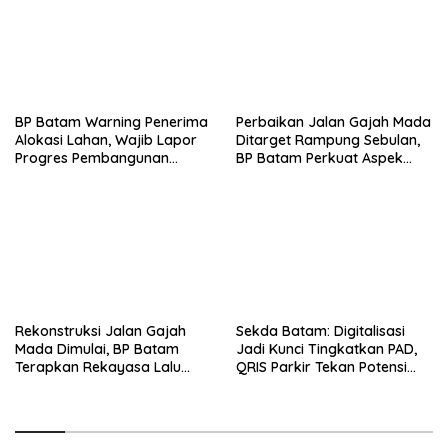
BP Batam Warning Penerima
Perbaikan Jalan Gajah Mada
Alokasi Lahan, Wajib Lapor
Ditarget Rampung Sebulan,
Progres Pembangunan
BP Batam Perkuat Aspek
Paling Lambat 31 Agustus
Keselamatan
Rekonstruksi Jalan Gajah
Sekda Batam: Digitalisasi
Mada Dimulai, BP Batam
Jadi Kunci Tingkatkan PAD,
Terapkan Rekayasa Lalu
QRIS Parkir Tekan Potensi
Lintas Selama Empat Pekan
Kebocoran