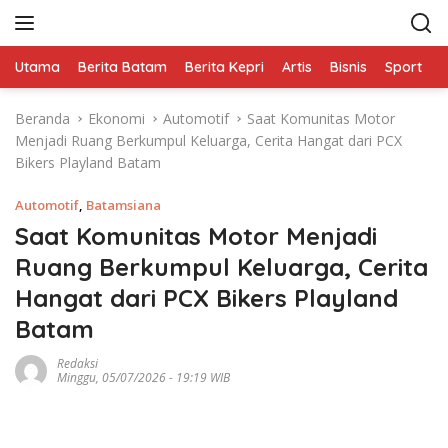
L
a
n
Utama
Berita Batam
Berita Kepri
Artis
Bisnis
Sport
e
g
s
Beranda
Ekonomi
Automotif
Saat Komunitas Motor
u
Menjadi Ruang Berkumpul Keluarga, Cerita Hangat dari PCX
n
Bikers Playland Batam
g
k
Automotif
,
Batamsiana
e
k
Saat Komunitas Motor Menjadi
o
Ruang Berkumpul Keluarga, Cerita
n
Hangat dari PCX Bikers Playland
t
e
Batam
n
Redaksi
Minggu, 05/07/2026 - 19:19 WIB