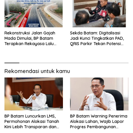
Rekonstruksi Jalan Gajah
Sekda Batam: Digitalisasi
Mada Dimulai, BP Batam
Jadi Kunci Tingkatkan PAD,
Terapkan Rekayasa Lalu
QRIS Parkir Tekan Potensi
Lintas Selama Empat Pekan
Kebocoran
Rekomendasi untuk kamu
BP Batam Luncurkan LMS,
BP Batam Warning Penerima
Permohonan Alokasi Tanah
Alokasi Lahan, Wajib Lapor
Kini Lebih Transparan dan
Progres Pembangunan
Digital
Paling Lambat 31 Agustus