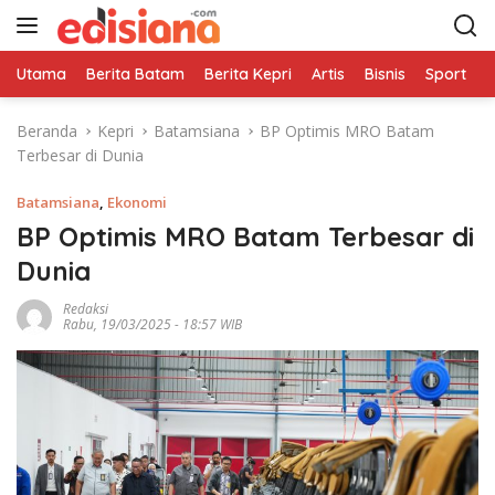
L
a
n
Utama
Berita Batam
Berita Kepri
Artis
Bisnis
Sport
e
g
s
Beranda
Kepri
Batamsiana
BP Optimis MRO Batam
u
Terbesar di Dunia
n
g
Batamsiana
,
Ekonomi
k
e
BP Optimis MRO Batam Terbesar di
k
Dunia
o
n
Redaksi
Rabu, 19/03/2025 - 18:57 WIB
t
e
n