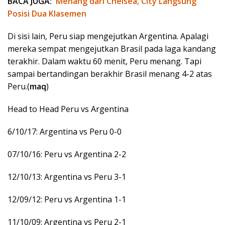
BACA JUGA:
Menang dari Chelsea, City Langsung
Posisi Dua Klasemen
Di sisi lain, Peru siap mengejutkan Argentina. Apalagi
mereka sempat mengejutkan Brasil pada laga kandang
terakhir. Dalam waktu 60 menit, Peru menang. Tapi
sampai bertandingan berakhir Brasil menang 4-2 atas
Peru.(
maq
)
Head to Head Peru vs Argentina
6/10/17: Argentina vs Peru 0-0
07/10/16: Peru vs Argentina 2-2
12/10/13: Argentina vs Peru 3-1
12/09/12: Peru vs Argentina 1-1
11/10/09: Argentina vs Peru 2-1