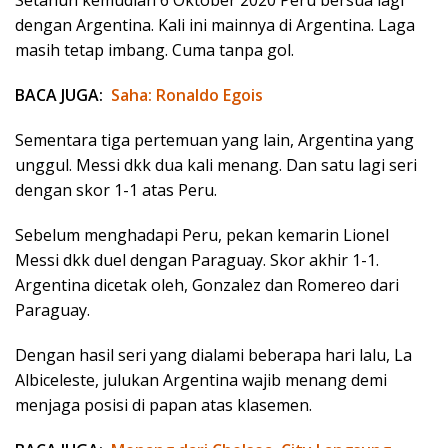
Setahun kemudian 6 Oktober 2020 Peru bersua lagi
dengan Argentina. Kali ini mainnya di Argentina. Laga
masih tetap imbang. Cuma tanpa gol.
BACA JUGA:
Saha: Ronaldo Egois
Sementara tiga pertemuan yang lain, Argentina yang
unggul. Messi dkk dua kali menang. Dan satu lagi seri
dengan skor 1-1 atas Peru.
Sebelum menghadapi Peru, pekan kemarin Lionel
Messi dkk duel dengan Paraguay. Skor akhir 1-1.
Argentina dicetak oleh, Gonzalez dan Romereo dari
Paraguay.
Dengan hasil seri yang dialami beberapa hari lalu, La
Albiceleste, julukan Argentina wajib menang demi
menjaga posisi di papan atas klasemen.