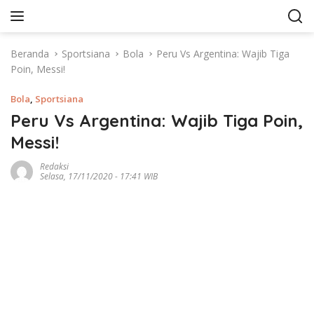
L
a
n
g
Beranda
Sportsiana
Bola
Peru Vs Argentina: Wajib Tiga
s
Poin, Messi!
u
n
Bola
,
Sportsiana
g
Peru Vs Argentina: Wajib Tiga Poin,
k
Messi!
e
k
Redaksi
o
Selasa, 17/11/2020 - 17:41 WIB
n
t
e
n