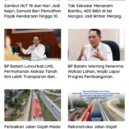
Sambut HUT RI dan Hari Jadi
Tak Sekadar Menanam
Kepri, Samsat Beri Pemutihan
Bambu, 400 Bibit di Sei
Pajak Kendaraan hingga 100
Nongsa Jadi Ikhtiar Menjaga
Persen
Air Batam
BP Batam Luncurkan LMS,
BP Batam Warning Penerima
Permohonan Alokasi Tanah
Alokasi Lahan, Wajib Lapor
Kini Lebih Transparan dan
Progres Pembangunan
Digital
Paling Lambat 31 Agustus
Perbaikan Jalan Gajah Mada
Rekonstruksi Jalan Gajah