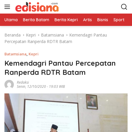
L
a
n
Utama
Berita Batam
Berita Kepri
Artis
Bisnis
Sport
e
g
s
Beranda
Kepri
Batamsiana
Kemendagri Pantau
u
Percepatan Ranperda RDTR Batam
n
g
Batamsiana
,
Kepri
k
e
Kemendagri Pantau Percepatan
k
Ranperda RDTR Batam
o
n
Redaksi
Senin, 12/10/2020 - 19:03 WIB
t
e
n