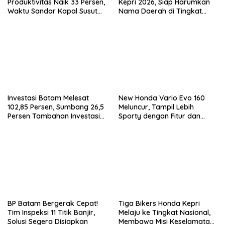
Produktivitas Naik 33 Persen,
Kepri 2026, Siap Harumkan
Waktu Sandar Kapal Susut
Nama Daerah di Tingkat
hingga 65 Persen
Nasional
Investasi Batam Melesat
New Honda Vario Evo 160
102,85 Persen, Sumbang 26,5
Meluncur, Tampil Lebih
Persen Tambahan Investasi
Sporty dengan Fitur dan
Nasional
Performa yang Makin
Bertenaga
BP Batam Bergerak Cepat!
Tiga Bikers Honda Kepri
Tim Inspeksi 11 Titik Banjir,
Melaju ke Tingkat Nasional,
Solusi Segera Disiapkan
Membawa Misi Keselamatan