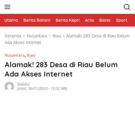
L
a
n
Utama
Berita Batam
Berita Kepri
Artis
Bisnis
Sport
e
g
s
Beranda
Nusantara
Riau
Alamak! 283 Desa di Riau Belum
u
Ada Akses Internet
n
g
Nusantara
,
Riau
k
e
Alamak! 283 Desa di Riau Belum
k
Ada Akses Internet
o
n
Redaksi
Jumat, 06/11/2020 - 15:52 WIB
t
e
n