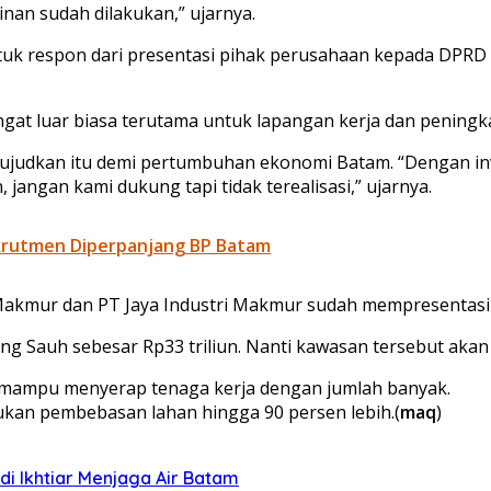
inan sudah dilakukan,” ujarnya.
uk respon dari presentasi pihak perusahaan kepada DPRD 
 sangat luar biasa terutama untuk lapangan kerja dan peni
dkan itu demi pertumbuhan ekonomi Batam. “Dengan invest
angan kami dukung tapi tidak terealisasi,” ujarnya.
ekrutmen Diperpanjang BP Batam
 Makmur dan PT Jaya Industri Makmur sudah mempresenta
ng Sauh sebesar Rp33 triliun. Nanti kawasan tersebut akan 
 mampu menyerap tenaga kerja dengan jumlah banyak.
ukan pembebasan lahan hingga 90 persen lebih.(
maq
)
i Ikhtiar Menjaga Air Batam