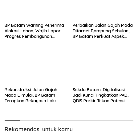
BP Batam Warning Penerima
Perbaikan Jalan Gajah Mada
Alokasi Lahan, Wajib Lapor
Ditarget Rampung Sebulan,
Progres Pembangunan
BP Batam Perkuat Aspek
Paling Lambat 31 Agustus
Keselamatan
Rekonstruksi Jalan Gajah
Sekda Batam: Digitalisasi
Mada Dimulai, BP Batam
Jadi Kunci Tingkatkan PAD,
Terapkan Rekayasa Lalu
QRIS Parkir Tekan Potensi
Lintas Selama Empat Pekan
Kebocoran
Rekomendasi untuk kamu