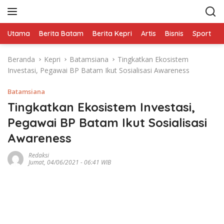
L
a
n
Utama
Berita Batam
Berita Kepri
Artis
Bisnis
Sport
e
g
s
Beranda
Kepri
Batamsiana
Tingkatkan Ekosistem
u
Investasi, Pegawai BP Batam Ikut Sosialisasi Awareness
n
g
Batamsiana
k
e
Tingkatkan Ekosistem Investasi,
k
Pegawai BP Batam Ikut Sosialisasi
o
Awareness
n
t
Redaksi
e
Jumat, 04/06/2021 - 06:41 WIB
n