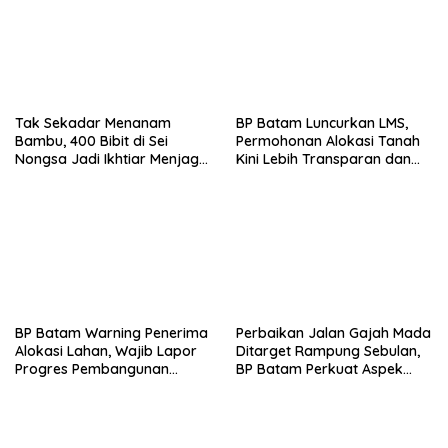
Tak Sekadar Menanam
BP Batam Luncurkan LMS,
Bambu, 400 Bibit di Sei
Permohonan Alokasi Tanah
Nongsa Jadi Ikhtiar Menjaga
Kini Lebih Transparan dan
Air Batam
Digital
BP Batam Warning Penerima
Perbaikan Jalan Gajah Mada
Alokasi Lahan, Wajib Lapor
Ditarget Rampung Sebulan,
Progres Pembangunan
BP Batam Perkuat Aspek
Paling Lambat 31 Agustus
Keselamatan