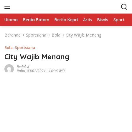
L
a
n
Utama
Berita Batam
Berita Kepri
Artis
Bisnis
Sport
e
g
s
Beranda
Sportsiana
Bola
City Wajib Menang
u
n
Bola
,
Sportsiana
g
k
City Wajib Menang
e
Redaksi
k
Rabu, 03/02/2021 - 14:06 WIB
o
n
t
e
n