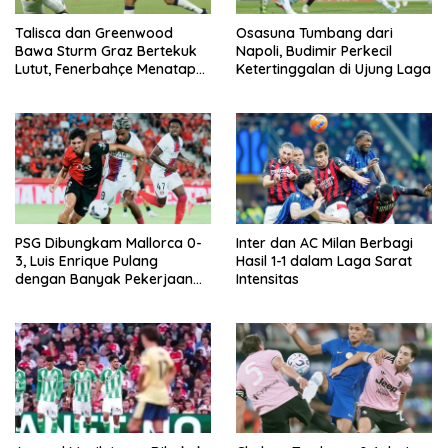
Talisca dan Greenwood
Osasuna Tumbang dari
Bawa Sturm Graz Bertekuk
Napoli, Budimir Perkecil
Lutut, Fenerbahçe Menatap
Ketertinggalan di Ujung Laga
Babak Grup Champions
PSG Dibungkam Mallorca 0-
Inter dan AC Milan Berbagi
3, Luis Enrique Pulang
Hasil 1-1 dalam Laga Sarat
dengan Banyak Pekerjaan
Intensitas
Rumah