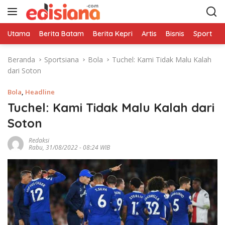
L
a
n
Utama
Berita Batam
Berita Kepri
Artis
Bisnis
Sport
e
g
s
Beranda
Sportsiana
Bola
Tuchel: Kami Tidak Malu Kalah
u
dari Soton
n
g
Bola
,
Headline
k
e
Tuchel: Kami Tidak Malu Kalah dari
k
Soton
o
n
Redaksi
Rabu, 31/08/2022 - 08:24 WIB
t
e
n