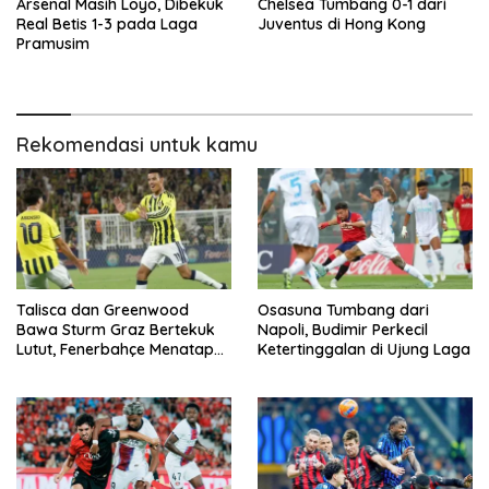
Arsenal Masih Loyo, Dibekuk
Chelsea Tumbang 0-1 dari
Real Betis 1-3 pada Laga
Juventus di Hong Kong
Pramusim
Rekomendasi untuk kamu
Talisca dan Greenwood
Osasuna Tumbang dari
Bawa Sturm Graz Bertekuk
Napoli, Budimir Perkecil
Lutut, Fenerbahçe Menatap
Ketertinggalan di Ujung Laga
Babak Grup Champions