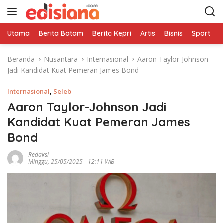
L
a
n
Utama
Berita Batam
Berita Kepri
Artis
Bisnis
Sport
e
g
s
Beranda
Nusantara
Internasional
Aaron Taylor-Johnson
u
Jadi Kandidat Kuat Pemeran James Bond
n
g
Internasional
,
Seleb
k
e
Aaron Taylor-Johnson Jadi
k
Kandidat Kuat Pemeran James
o
Bond
n
t
Redaksi
e
Minggu, 25/05/2025 - 12:11 WIB
n