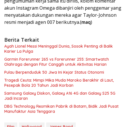
pengumuman kerja sama itu dirilis, kolom komentar
akun Instagram Omega dibanjiri oleh penggemar yang
menyatakan dukungan mereka agar Taylor-Johnson
resmi menjadi agen 007 berikutnya.(
maq
)
Berita Terkait
Ayah Lionel Messi Meninggal Dunia, Sosok Penting di Balik
Karier La Pulga
Garmin Forerunner 265 vs Forerunner 255: Smartwatch
Olahraga dengan Fitur Canggih untuk Aktivitas Harian
Pulau Berpenduduk 50 Jiwa Ini Kejar Status Otonomi
Tragedi Ceuta: Mimpi Mika Muda Maroko Berakhir di Laut,
Pesepak Bola 20 Tahun Jadi Korban
Samsung Galaxy Diskon, Galaxy A16 4G dan Galaxy S25 5G
Jadi Incaran
DBG Technology Resmikan Pabrik di Batam, Bidik Jadi Pusat
Manufaktur Asia Tenggara
Film
Hollywood
James Bond