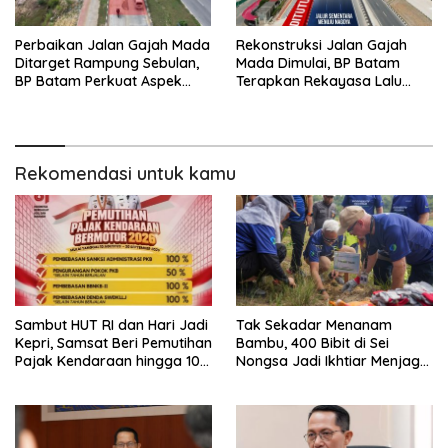
Perbaikan Jalan Gajah Mada
Rekonstruksi Jalan Gajah
Ditarget Rampung Sebulan,
Mada Dimulai, BP Batam
BP Batam Perkuat Aspek
Terapkan Rekayasa Lalu
Keselamatan
Lintas Selama Empat Pekan
Rekomendasi untuk kamu
Sambut HUT RI dan Hari Jadi
Tak Sekadar Menanam
Kepri, Samsat Beri Pemutihan
Bambu, 400 Bibit di Sei
Pajak Kendaraan hingga 100
Nongsa Jadi Ikhtiar Menjaga
Persen
Air Batam