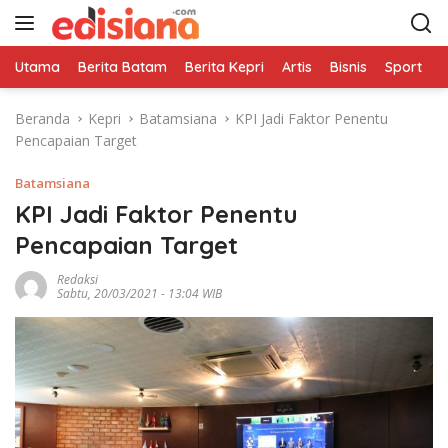
L
a
n
Utama
Berita Batam
Berita Kepri
Artis
Bisnis
Sport
e
g
s
Beranda
Kepri
Batamsiana
KPI Jadi Faktor Penentu
u
Pencapaian Target
n
g
Batamsiana
k
e
KPI Jadi Faktor Penentu
k
Pencapaian Target
o
n
Redaksi
Sabtu, 20/03/2021 - 13:04 WIB
t
e
n