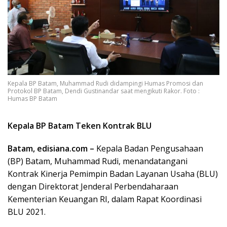
Kepala BP Batam, Muhammad Rudi didampingi Humas Promosi dan
Protokol BP Batam, Dendi Gustinandar saat mengikuti Rakor. Foto :
Humas BP Batam
Kepala BP Batam Teken Kontrak BLU
Batam,
edisiana.com
–
Kepala Badan Pengusahaan
(BP) Batam, Muhammad Rudi, menandatangani
Kontrak Kinerja Pemimpin Badan Layanan Usaha (BLU)
dengan Direktorat Jenderal Perbendaharaan
Kementerian Keuangan RI, dalam Rapat Koordinasi
BLU 2021.