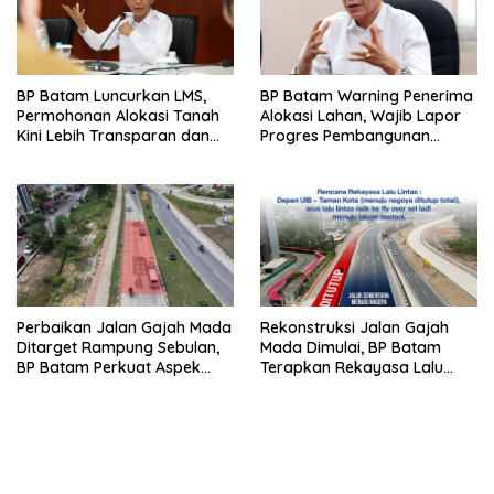
BP Batam Luncurkan LMS,
BP Batam Warning Penerima
Permohonan Alokasi Tanah
Alokasi Lahan, Wajib Lapor
Kini Lebih Transparan dan
Progres Pembangunan
Digital
Paling Lambat 31 Agustus
Perbaikan Jalan Gajah Mada
Rekonstruksi Jalan Gajah
Ditarget Rampung Sebulan,
Mada Dimulai, BP Batam
BP Batam Perkuat Aspek
Terapkan Rekayasa Lalu
Keselamatan
Lintas Selama Empat Pekan