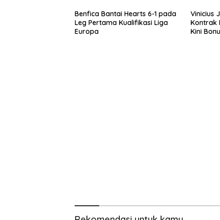
Benfica Bantai Hearts 6-1 pada
Vinicius 
Leg Pertama Kualifikasi Liga
Kontrak 
Europa
Kini Bon
Fokus Ne
Rekomendasi untuk kamu