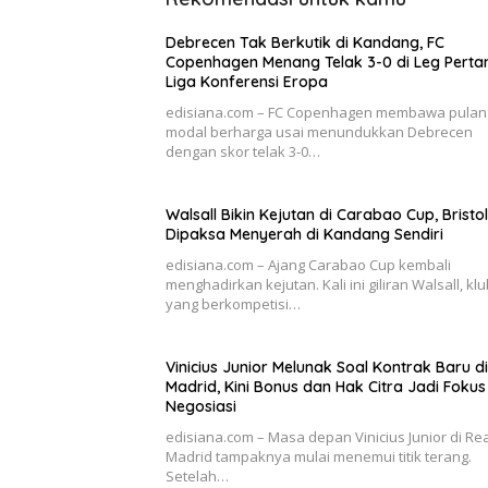
Debrecen Tak Berkutik di Kandang, FC
Copenhagen Menang Telak 3-0 di Leg Pert
Liga Konferensi Eropa
edisiana.com – FC Copenhagen membawa pulan
modal berharga usai menundukkan Debrecen
dengan skor telak 3-0…
Walsall Bikin Kejutan di Carabao Cup, Bristol
Dipaksa Menyerah di Kandang Sendiri
edisiana.com – Ajang Carabao Cup kembali
menghadirkan kejutan. Kali ini giliran Walsall, kl
yang berkompetisi…
Vinicius Junior Melunak Soal Kontrak Baru di
Madrid, Kini Bonus dan Hak Citra Jadi Fokus
Negosiasi
edisiana.com – Masa depan Vinicius Junior di Rea
Madrid tampaknya mulai menemui titik terang.
Setelah…