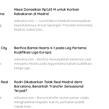
Messi Donasikan Rp1,65 M untuk Korban
ama
Kebakaran di Madrid
edisiana.com — Lionel Messi kembali menunjukkan
g
kepeduliannya di luar lapangan. Presiden Komunitas
Madrid, Isabel Díaz…
 City
Benfica Bantai Hearts 6-1 pada Leg Pertama
Kualifikasi Liga Europa
edisiana.com – Benfica menunjukkan kelasnya saat
ub
menjamu Hearts pada leg pertama babak kualifikasi
ketiga Liga…
 Real
Rodri Dikabarkan Tolak Real Madrid demi
Barcelona, Benarkah Transfer Sensasional
Terjadi?
l
edisiana.com – Bursa transfer musim panas selalu
menghadirkan kejutan. Kali ini, perhatian publik
sepak bola…