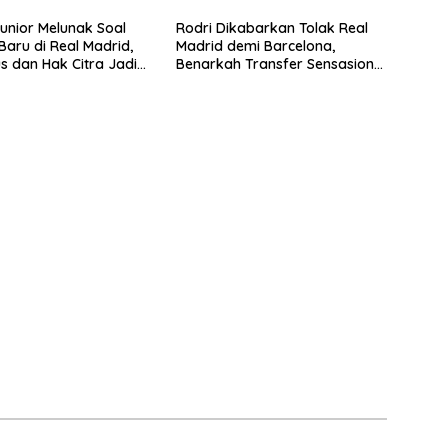
Junior Melunak Soal
Rodri Dikabarkan Tolak Real
Baru di Real Madrid,
Madrid demi Barcelona,
us dan Hak Citra Jadi
Benarkah Transfer Sensasional
gosiasi
Terjadi?