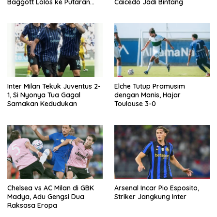
Baggott Lolos ke Putaran
Caicedo Jadi Bintang
Kedua Carabao Cup
Inter Milan Tekuk Juventus 2-
Elche Tutup Pramusim
1, Si Nyonya Tua Gagal
dengan Manis, Hajar
Samakan Kedudukan
Toulouse 3-0
Chelsea vs AC Milan di GBK
Arsenal Incar Pio Esposito,
Madya, Adu Gengsi Dua
Striker Jangkung Inter
Raksasa Eropa