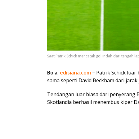
Saat Patrik Schick mencetak gol indah dari tengah la
Bola,
edisiana.com
–
Patrik Schick luar
sama seperti David Beckham dari jarak 
Tendangan luar biasa dari penyerang 
Skotlandia berhasil menembus kiper Da