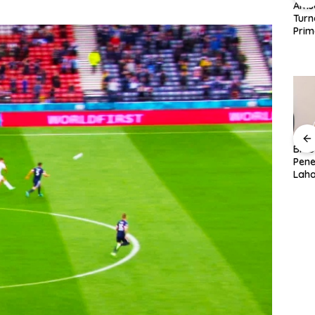
RB Leipzig Kembali
Bayern Munich
Ams
Pecahkan Rekor, Yan
Tumbangkan Aston
Tur
jang
Diomande Dijual ke
Villa 2-1
Prim
2032,
Real Madrid dengan
Lahi
Nilai Fantastis
Sep
fer
DBG Technology
BP Batam Luncurkan
BP 
 Kunci
Resmikan Pabrik di
LMS, Permohonan
Pene
 QRIS
Batam, Bidik Jadi
Alokasi Tanah Kini
Laha
tensi
Pusat Manufaktur Asia
Lebih Transparan dan
Prog
Tenggara
Digital
Pem
Lamb