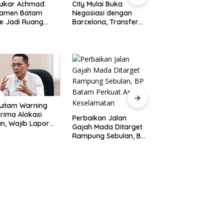
akar Achmad:
City Mulai Buka
Batam Prime
namen Batam
Negosiasi dengan
International
e Jadi Ruang
Barcelona, Transfer
Grassroot Football
rnya Talenta
Rodri Berpotensi
Festival 2026, Ajan
ak Bola Batam
Capai Rp1,4 T
Mencetak Bintang
Sepak Bola Masa
Depan
Batam Warning
Rekonstruksi Jalan
rima Alokasi
Gajah Mada Dimula
Perbaikan Jalan
n, Wajib Lapor
BP Batam Terapka
Gajah Mada Ditarget
res
Rekayasa Lalu Lint
Rampung Sebulan, BP
bangunan Paling
Selama Empat Pek
Batam Perkuat Aspek
at 31 Agustus
Keselamatan