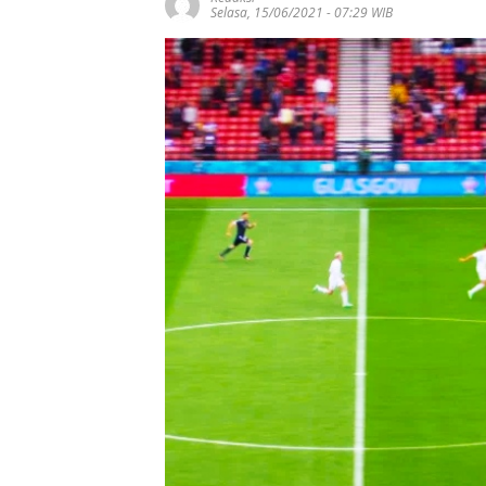
Selasa, 15/06/2021 - 07:29 WIB
Vinicius Perpan
Kontrak hingga 
Arsenal Gagal
Wujudkan Trans
Sensasional
Sekda Batam:
Digitalisasi Jadi
Tingkatkan PAD,
Parkir Tekan Po
Kebocoran