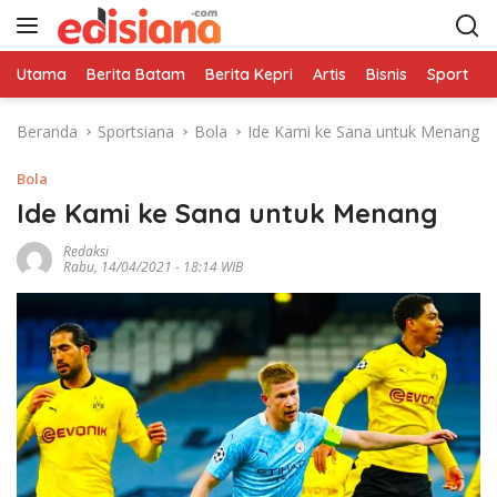
L
a
n
Utama
Berita Batam
Berita Kepri
Artis
Bisnis
Sport
e
g
s
Beranda
Sportsiana
Bola
Ide Kami ke Sana untuk Menang
u
n
Bola
g
k
Ide Kami ke Sana untuk Menang
e
Redaksi
k
Rabu, 14/04/2021 - 18:14 WIB
o
n
t
e
n