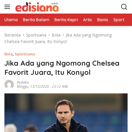
L
a
n
Utama
Berita Batam
Berita Kepri
Artis
Bisnis
Sport
e
g
s
Beranda
Sportsiana
Bola
Jika Ada yang Ngomong
u
Chelsea Favorit Juara, Itu Konyol
n
g
Bola
,
Sportsiana
k
e
Jika Ada yang Ngomong Chelsea
k
Favorit Juara, Itu Konyol
o
n
Redaksi
Minggu, 13/12/2020 - 23:12 WIB
t
e
n