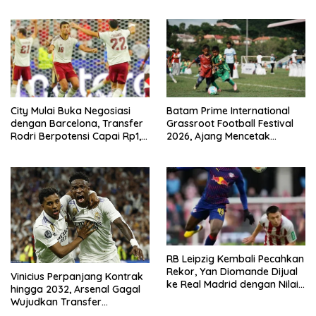
Batam
City Mulai Buka Negosiasi
Batam Prime International
dengan Barcelona, Transfer
Grassroot Football Festival
Rodri Berpotensi Capai Rp1,4
2026, Ajang Mencetak
T
Bintang Sepak Bola Masa
Depan
RB Leipzig Kembali Pecahkan
Rekor, Yan Diomande Dijual
Vinicius Perpanjang Kontrak
ke Real Madrid dengan Nilai
hingga 2032, Arsenal Gagal
Fantastis
Wujudkan Transfer
Sensasional