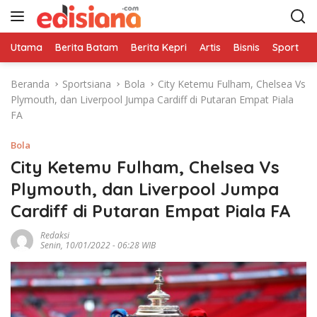
L
a
n
Utama
Berita Batam
Berita Kepri
Artis
Bisnis
Sport
e
g
s
Beranda
Sportsiana
Bola
City Ketemu Fulham, Chelsea Vs
u
Plymouth, dan Liverpool Jumpa Cardiff di Putaran Empat Piala
n
FA
g
k
Bola
e
k
City Ketemu Fulham, Chelsea Vs
o
Plymouth, dan Liverpool Jumpa
n
Cardiff di Putaran Empat Piala FA
t
e
Redaksi
n
Senin, 10/01/2022 - 06:28 WIB