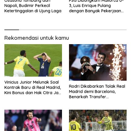
Osasuna Tumbang dari
PSG Dibungkam Mallorca 0-
Napoli, Budimir Perkecil
3, Luis Enrique Pulang
Ketertinggalan di Ujung Laga
dengan Banyak Pekerjaan
Rumah
Rekomendasi untuk kamu
Vinicius Junior Melunak Soal
Rodri Dikabarkan Tolak Real
Kontrak Baru di Real Madrid,
Madrid demi Barcelona,
Kini Bonus dan Hak Citra Jadi
Benarkah Transfer
Fokus Negosiasi
Sensasional Terjadi?