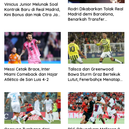
Vinicius Junior Melunak Soal
Rodri Dikabarkan Tolak Real
Kontrak Baru di Real Madrid,
Madrid demi Barcelona,
Kini Bonus dan Hak Citra Jadi
Benarkah Transfer
Fokus Negosiasi
Sensasional Terjadi?
Messi Cetak Brace, Inter
Talisca dan Greenwood
Miami Comeback dan Hajar
Bawa Sturm Graz Bertekuk
Atlético de San Luis 4-2
Lutut, Fenerbahçe Menatap
Babak Grup Champions