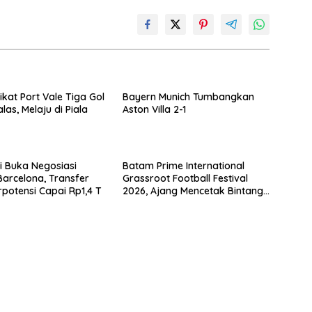
ikat Port Vale Tiga Gol
Bayern Munich Tumbangkan
as, Melaju di Piala
Aston Villa 2-1
ai Buka Negosiasi
Batam Prime International
arcelona, Transfer
Grassroot Football Festival
rpotensi Capai Rp1,4 T
2026, Ajang Mencetak Bintang
Sepak Bola Masa Depan