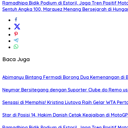
Ramadhipa Bidik Podium di Estoril, Jaga Tren Positif Mo
Sentuh Angka 100, Marquez Menang Bersejarah di Hunga
Baca Juga
Abimanyu Bintang Fermadi Borong Dua Kemenangan di B
Neymar Bersitegang dengan Suporter Clube do Remo usai
Sensasi di Memphis! Kristina Liutova Raih Gelar WTA Pe
Star di Posisi 14, Hakim Danish Cetak Keajaiban di MotoGP
Ramadhipa Bidik Podium di Estoril, Jaga Tren Positif Mo