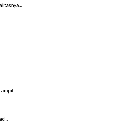
alitasnya…
tampil…
kad…