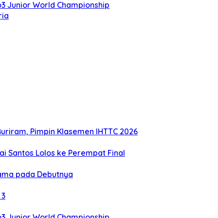
to3 Junior World Championship
ria
uriram, Pimpin Klasemen IHTTC 2026
 Santos Lolos ke Perempat Final
rtama pada Debutnya
 3
to3 Junior World Championship