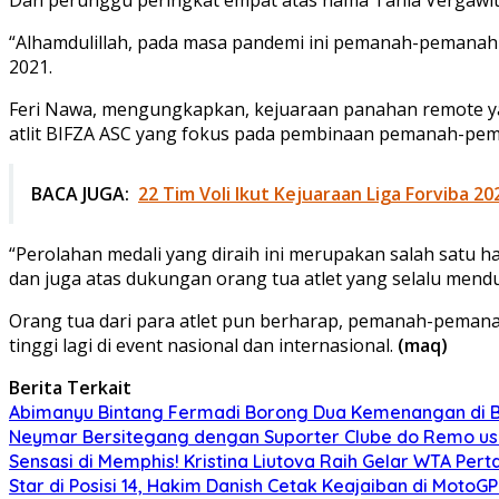
“Alhamdulillah, pada masa pandemi ini pemanah-pemanah m
2021.
Feri Nawa, mengungkapkan, kejuaraan panahan remote yan
atlit BIFZA ASC yang fokus pada pembinaan pemanah-pema
BACA JUGA:
22 Tim Voli Ikut Kejuaraan Liga Forviba 20
“Perolahan medali yang diraih ini merupakan salah satu 
dan juga atas dukungan orang tua atlet yang selalu mendu
Orang tua dari para atlet pun berharap, pemanah-peman
tinggi lagi di event nasional dan internasional.
(maq)
Berita Terkait
Abimanyu Bintang Fermadi Borong Dua Kemenangan di B
Neymar Bersitegang dengan Suporter Clube do Remo usai
Sensasi di Memphis! Kristina Liutova Raih Gelar WTA Pe
Star di Posisi 14, Hakim Danish Cetak Keajaiban di MotoGP