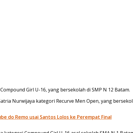
ri Compound Girl U-16, yang bersekolah di SMP N 12 Batam.
tria Nurwijaya kategori Recurve Men Open, yang bersekol
be do Remo usai Santos Lolos ke Perempat Final
 kategori Compound Girl U-16 asal sekolah SMA N 1 Batam