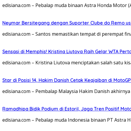
edisiana.com – Pebalap muda binaan Astra Honda Motor 
Neymar Bersitegang dengan Suporter Clube do Remo usai
edisiana.com – Santos memastikan tempat di perempat fina
Sensasi di Memphis! Kristina Liutova Raih Gelar WTA Pe
edisiana.com – Kristina Liutova menciptakan salah satu kis
Star di Posisi 14, Hakim Danish Cetak Keajaiban di MotoGP
edisiana.com – Pembalap Malaysia Hakim Danish akhirny
Ramadhipa Bidik Podium di Estoril, Jaga Tren Positif Mo
edisiana.com – Pebalap muda Indonesia binaan PT Astr