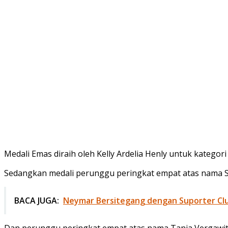
Medali Emas diraih oleh Kelly Ardelia Henly untuk katego
Sedangkan medali perunggu peringkat empat atas nama Sa
BACA JUGA:
Neymar Bersitegang dengan Suporter Clu
Dan perunggu peringkat empat atas nama Tania Vergawita