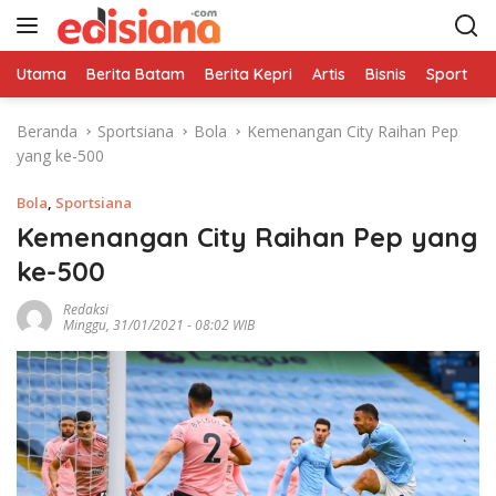
L
a
n
Utama
Berita Batam
Berita Kepri
Artis
Bisnis
Sport
e
g
s
Beranda
Sportsiana
Bola
Kemenangan City Raihan Pep
u
yang ke-500
n
g
Bola
,
Sportsiana
k
e
Kemenangan City Raihan Pep yang
k
ke-500
o
n
Redaksi
Minggu, 31/01/2021 - 08:02 WIB
t
e
n