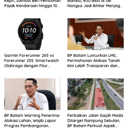
Kepri, Samsat Beri Pemutihan
Bambu, 400 Bibit di Sei
Pajak Kendaraan hingga 100
Nongsa Jadi Ikhtiar Menjaga
Persen
Air Batam
Garmin Forerunner 265 vs
BP Batam Luncurkan LMS,
Forerunner 255: Smartwatch
Permohonan Alokasi Tanah
Olahraga dengan Fitur
Kini Lebih Transparan dan
Canggih untuk Aktivitas
Digital
Harian
BP Batam Warning Penerima
Perbaikan Jalan Gajah Mada
Alokasi Lahan, Wajib Lapor
Ditarget Rampung Sebulan,
Progres Pembangunan
BP Batam Perkuat Aspek