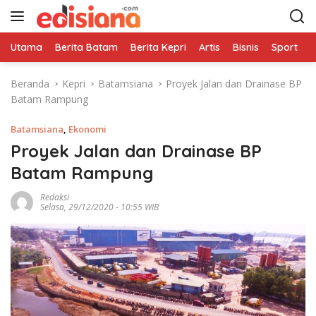
L
a
n
Utama
Berita Batam
Berita Kepri
Artis
Bisnis
Sport
e
g
s
Beranda
Kepri
Batamsiana
Proyek Jalan dan Drainase BP
u
Batam Rampung
n
g
Batamsiana
,
Ekonomi
k
e
Proyek Jalan dan Drainase BP
k
Batam Rampung
o
n
Redaksi
Selasa, 29/12/2020 - 10:55 WIB
t
e
n