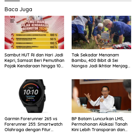
Baca Juga
Sambut HUT RI dan Hari Jadi
Tak Sekadar Menanam
Kepri, Samsat Beri Pemutihan
Bambu, 400 Bibit di Sei
Pajak Kendaraan hingga 100
Nongsa Jadi Ikhtiar Menjaga
Persen
Air Batam
Garmin Forerunner 265 vs
BP Batam Luncurkan LMS,
Forerunner 255: Smartwatch
Permohonan Alokasi Tanah
Olahraga dengan Fitur
Kini Lebih Transparan dan
Canggih untuk Aktivitas
Digital