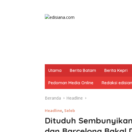
Utama
Berita Batam
Berita Kepri
Pedoman Media Online
Redaksi edisia
Beranda
Headline
Headline
,
Seleb
Dituduh Sembunyikan
dan Barcelona Bakal D