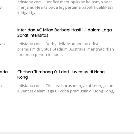
edisiana.com – Benfica menunjukkan kelasnya saat
ub
menjamu Hearts pada leg pertama babak kualifikasi
ketiga Liga…
Inter dan AC Milan Berbagi Hasil 1-1 dalam Laga
Sarat Intensitas
lan
edisiana.com – Derby della Madonnina edisi
pramusim di Optus Stadium, Australia, menghadirkan
tontonan penuh tempo…
pada
Chelsea Tumbang 0-1 dari Juventus di Hong
Kong
n
edisiana.com – Chelsea harus mengakui keunggulan
Juventus dalam laga uji coba pramusim di Hong Kong,
…