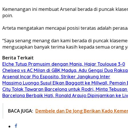
Kemenangan ini membuat Arsenal berada di puncak klasem
poin.
Arteta mengatakan mencapai posisi teratas adalah perasa
“Saya senang menang dan kami berada di puncak klasemen d
mengucapkan banyak terima kasih kepada semua orang ya
Berita Terkait
Elche Tutup Pramusim dengan Manis, Hajar Toulouse 3-0
Chelsea vs AC Milan di GBK Madya, Adu Gengsi Dua Raks
Arsenal Incar Pio Esposito, Striker Jangkung Inter
Massimo Luongo Susul Elkan Baggott ke Millwall, Pemai
City Tolak Tawaran Barcelona untuk Rodri, Minta Tebusan 
Barcelona Berbaik Hati, Ronald Araujo Dipinjamkan ke Li
BACA JUGA:
Dembele dan De Jong Berikan Kado Keme