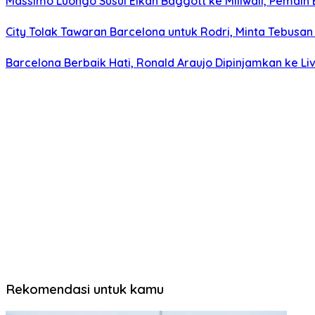
Massimo Luongo Susul Elkan Baggott ke Millwall, Pemai
City Tolak Tawaran Barcelona untuk Rodri, Minta Tebusan 
Barcelona Berbaik Hati, Ronald Araujo Dipinjamkan ke Li
Rekomendasi untuk kamu