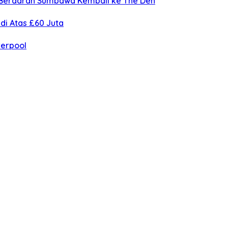
n Berdarah Sumbawa Kembali ke The Den
di Atas £60 Juta
verpool