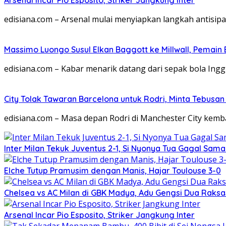
edisiana.com – Arsenal mulai menyiapkan langkah antisipa
Massimo Luongo Susul Elkan Baggott ke Millwall, Pemai
edisiana.com – Kabar menarik datang dari sepak bola Ing
City Tolak Tawaran Barcelona untuk Rodri, Minta Tebusan 
edisiana.com – Masa depan Rodri di Manchester City kemb
Inter Milan Tekuk Juventus 2-1, Si Nyonya Tua Gagal Sa
Elche Tutup Pramusim dengan Manis, Hajar Toulouse 3-0
Chelsea vs AC Milan di GBK Madya, Adu Gengsi Dua Raks
Arsenal Incar Pio Esposito, Striker Jangkung Inter