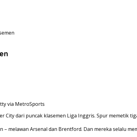
asemen
men
tty via MetroSports
ity dari puncak klasemen Liga Inggris. Spur memetik tiga 
on – melawan Arsenal dan Brentford. Dan mereka selalu me