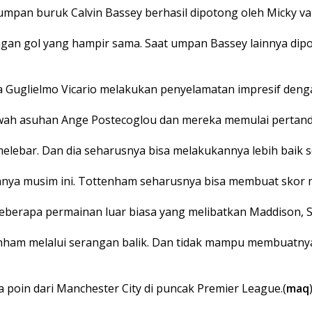
umpan buruk Calvin Bassey berhasil dipotong oleh Micky va
n gol yang hampir sama. Saat umpan Bassey lainnya dipo
a Guglielmo Vicario melakukan penyelamatan impresif deng
h asuhan Ange Postecoglou dan mereka memulai pertandin
lebar. Dan dia seharusnya bisa melakukannya lebih baik s
nya musim ini. Tottenham seharusnya bisa membuat skor m
 beberapa permainan luar biasa yang melibatkan Maddison, 
nham melalui serangan balik. Dan tidak mampu membuatn
oin dari Manchester City di puncak Premier League.(
maq