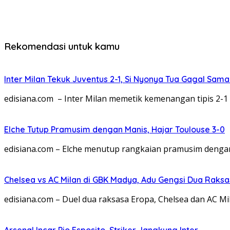
Rekomendasi untuk kamu
Inter Milan Tekuk Juventus 2-1, Si Nyonya Tua Gagal Sa
edisiana.com – Inter Milan memetik kemenangan tipis 2-1 
Elche Tutup Pramusim dengan Manis, Hajar Toulouse 3-0
edisiana.com – Elche menutup rangkaian pramusim dengan
Chelsea vs AC Milan di GBK Madya, Adu Gengsi Dua Raks
edisiana.com – Duel dua raksasa Eropa, Chelsea dan AC Mila
Arsenal Incar Pio Esposito, Striker Jangkung Inter