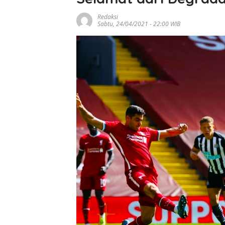
Barcelona Berb
Hati, Ronald Ara
Redaksi
Dipinjamkan ke
Sabtu, 24/04/2021 - 22:00 WIB
Liverpool
Rekonstruksi Ja
Gajah Mada Dim
BP Batam Tera
Rekayasa Lalu L
Selama Empat 