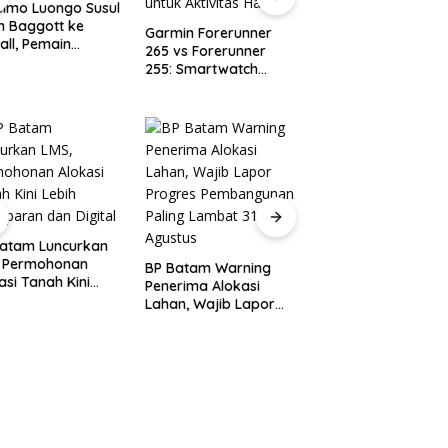
imo Luongo Susul
n Baggott ke
Garmin Forerunner
City Tolak Tawara
wall, Pemain
265 vs Forerunner
Barcelona untuk
darah Sumbawa
255: Smartwatch
Rodri, Minta Tebus
ali ke The Den
Olahraga dengan
di Atas £60 Juta
Fitur Canggih untuk
Aktivitas Harian
Perbaikan Jalan
Gajah Mada Ditarg
Batam Luncurkan
Rampung Sebulan,
, Permohonan
BP Batam Warning
Batam Perkuat As
asi Tanah Kini
Penerima Alokasi
Keselamatan
h Transparan dan
Lahan, Wajib Lapor
al
Progres
Pembangunan Paling
Lambat 31 Agustus