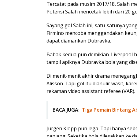
Tercatat pada musim 2017/18, Salah mel
Potensi Salah mencetak lebih dari 20 g
Sayang gol Salah ini, satu-satunya yang
Firmino mencoba menggandakan keungg
dapat diamankan Dubravka.
Babak kedua pun demikian. Liverpool
tampil apiknya Dubravka bola yang dis
Di menit-menit akhir drama menegangk
Alisson. Tapi gol itu dianulir wasit, kar
rekaman video assistant referee (VAR).
BACA JUGA:
Tiga Pemain Bintang A
Jurgen Klopp pun lega. Tapi hanya seb
panjang. Seketika bola dilesakkan ke d