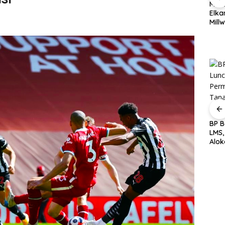
aik
Mass
ujo
Elka
Middlesbrough
Tak Sekadar
Mill
Tundukkan Wrexham
Menanam Bambu, 400
Ber
1-0, Lankshear Jadi
Bibit di Sei Nongsa
Kemb
Penentu di Carabao
Jadi Ikhtiar Menjaga
Cup
Air Batam
lan
Sekda Batam:
Tak Sekadar
BP 
ulai,
Digitalisasi Jadi Kunci
Menanam Bambu, 400
LMS
pkan
Tingkatkan PAD, QRIS
Bibit di Sei Nongsa
Alok
intas
Parkir Tekan Potensi
Jadi Ikhtiar Menjaga
Lebi
Pekan
Kebocoran
Air Batam
Digit