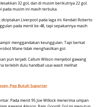
esakkan 32 gol, dan di musim berikutnya 22 gol.
ol pada musim ini masih terbuka.
 diciptakan Liverpool pada laga ini. Kendati Roberto
ulan pada menit ke-48, tapi sepakannya masih
 hampir menggandakan keunggulan. Tapi berkat
erobot Mane tidak menghasilkan gol.
an pun terjadi. Callum Wilson menjebol gawang
ena terlebih dulu handball usai wasit melihat
bsen, Pep Butuh Suporter
entar. Pada menit 95 Joe Willock menerima umpan
alam gawang Alisson. Bam. Gooolll. Gol ini menutup