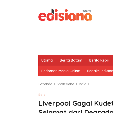
Utama
Berita Batam
Berita Kepri
Pedoman Media Online
Redaksi edisia
Beranda
Sportsiana
Bola
Bola
Liverpool Gagal Kude
Selamat dari Degrada