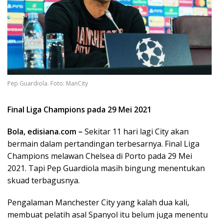
Pep Guardiola. Foto: ManCity
Final Liga Champions pada 29 Mei 2021
Bola,
edisiana.com
–
Sekitar 11 hari lagi City akan
bermain dalam pertandingan terbesarnya. Final Liga
Champions melawan Chelsea di Porto pada 29 Mei
2021. Tapi Pep Guardiola masih bingung menentukan
skuad terbagusnya.
Pengalaman Manchester City yang kalah dua kali,
membuat pelatih asal Spanyol itu belum juga menentu