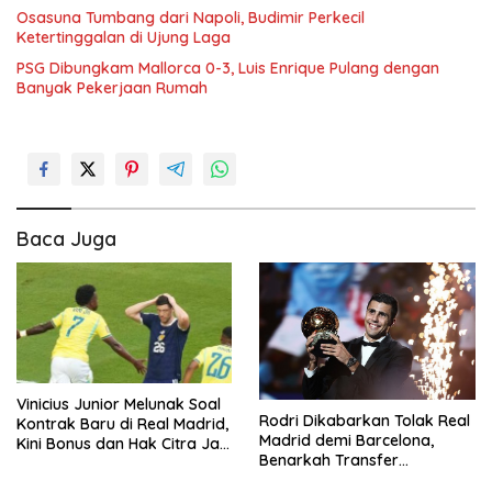
Osasuna Tumbang dari Napoli, Budimir Perkecil
Ketertinggalan di Ujung Laga
PSG Dibungkam Mallorca 0-3, Luis Enrique Pulang dengan
Banyak Pekerjaan Rumah
Baca Juga
Vinicius Junior Melunak Soal
Rodri Dikabarkan Tolak Real
Kontrak Baru di Real Madrid,
Madrid demi Barcelona,
Kini Bonus dan Hak Citra Jadi
Benarkah Transfer
Fokus Negosiasi
Sensasional Terjadi?