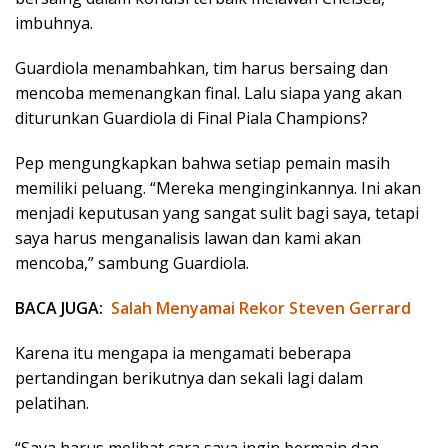
imbuhnya.
Guardiola menambahkan, tim harus bersaing dan
mencoba memenangkan final. Lalu siapa yang akan
diturunkan Guardiola di Final Piala Champions?
Pep mengungkapkan bahwa setiap pemain masih
memiliki peluang. “Mereka menginginkannya. Ini akan
menjadi keputusan yang sangat sulit bagi saya, tetapi
saya harus menganalisis lawan dan kami akan
mencoba,” sambung Guardiola.
BACA JUGA:
Salah Menyamai Rekor Steven Gerrard
Karena itu mengapa ia mengamati beberapa
pertandingan berikutnya dan sekali lagi dalam
pelatihan.