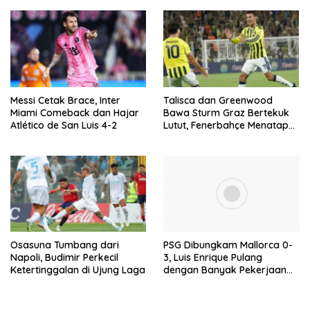
Messi Cetak Brace, Inter
Talisca dan Greenwood
Miami Comeback dan Hajar
Bawa Sturm Graz Bertekuk
Atlético de San Luis 4-2
Lutut, Fenerbahçe Menatap
Babak Grup Champions
Osasuna Tumbang dari
PSG Dibungkam Mallorca 0-
Napoli, Budimir Perkecil
3, Luis Enrique Pulang
Ketertinggalan di Ujung Laga
dengan Banyak Pekerjaan
Rumah