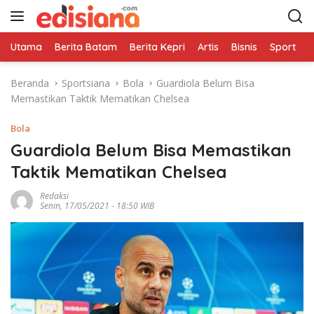
L
a
n
Utama
Berita Batam
Berita Kepri
Artis
Bisnis
Sport
e
g
s
Beranda
Sportsiana
Bola
Guardiola Belum Bisa
u
Memastikan Taktik Mematikan Chelsea
n
g
Bola
k
e
Guardiola Belum Bisa Memastikan
k
Taktik Mematikan Chelsea
o
n
Redaksi
Senin, 17/05/2021 - 18:50 WIB
t
e
n