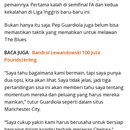
pemainnya. Pertama kalah di semifinal FA dan kedua
kekalahan di Liga Inggris baru-baru ini.
Bukan hanya itu saja. Pep Guardiola juga belum bisa
memastikan taktik yang mematikan untuk melawan
The Blues.
BACA JUGA:
Bandrol Lewandowski 100 Juta
Poundsterling
“Saya tahu bagaimana kami bermain, tapi saya punya
dua opsi, kita akan lihat. Saya tidak jelas, jadi tiga
pertandingan sisa ini akan memberi tahu saya tentang
momentum mereka dan peluang yang harus mereka
mainkan,” tutur Guardiola seperti dalam situs
Manchester City.
“Saya cukup yakin kami harus berusaha untuk bersiap
bersaing dalam kondisi terbaik melawan Chelsea,”