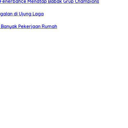
t, Fenerbahçe Menatap Babak Grup Champions
ggalan di Ujung Laga
an Banyak Pekerjaan Rumah