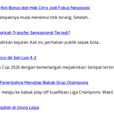
 Kini Bonus dan Hak Citra Jadi Fokus Negosiasi
tampaknya mulai menemui titik terang. Setelah…
arkah Transfer Sensasional Terjadi?
rkan kejutan. Kali ini, perhatian publik sepak bola…
ico de San Luis 4-2
es Cup 2026 dengan kemenangan meyakinkan. Sempat terti
t, Fenerbahçe Menatap Babak Grup Champions
elaju ke babak play-off kualifikasi Liga Champions. Wakil
ggalan di Ujung Laga