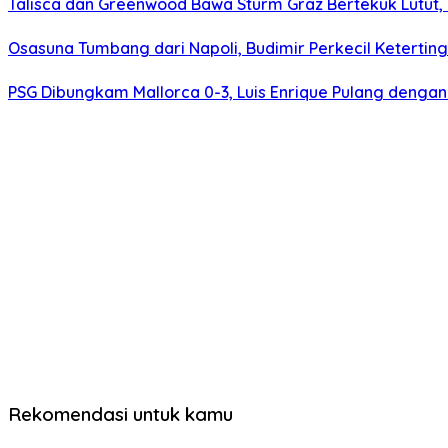
Talisca dan Greenwood Bawa Sturm Graz Bertekuk Lutu
Osasuna Tumbang dari Napoli, Budimir Perkecil Ketertin
PSG Dibungkam Mallorca 0-3, Luis Enrique Pulang deng
Rekomendasi untuk kamu