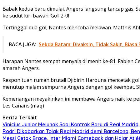
Babak kedua baru dimulai, Angers langsung tancap gas. Se
ke sudut kiri bawah. Gol! 2-0!
Tertinggal dua gol, Nantes mencoba melawan. Matthis Abli
BACA JUGA:
Sekda Batam: Divaksin, Tidak Sakit, Biasa 
Harapan Nantes sempat menyala di menit ke-81. Fabien C
amarah Angers.
Respon tuan rumah brutal! Djibirin Harouna mencetak gol l
menutup malam sempurna Angers dengan gol keempat. Sko
Kemenangan meyakinkan ini membawa Angers naik ke pering
Les Canaris.(
maq
)
Berita Terkait
Vinicius Junior Melunak Soal Kontrak Baru di Real Madrid,
Rodri Dikabarkan Tolak Real Madrid demi Barcelona, Ben
Messi Cetak Brace, Inter Miami Comeback dan Hajar Atlét