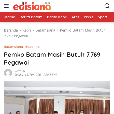
L
a
n
Utama
Berita Batam
Berita Kepri
Artis
Bisnis
Sport
e
g
s
Beranda
Kepri
Batamsiana
Pemko Batam Masih Butuh
u
7.769 Pegawai
n
g
Batamsiana
,
Headline
k
e
Pemko Batam Masih Butuh 7.769
k
Pegawai
o
n
Redaksi
Selasa, 13/10/2020 - 22:45 WIB
t
e
n