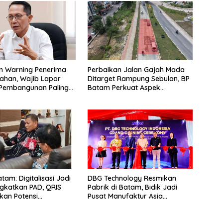
m Warning Penerima
Perbaikan Jalan Gajah Mada
Lahan, Wajib Lapor
Ditarget Rampung Sebulan, BP
 Pembangunan Paling
Batam Perkuat Aspek
1 Agustus
Keselamatan
tam: Digitalisasi Jadi
DBG Technology Resmikan
ngkatkan PAD, QRIS
Pabrik di Batam, Bidik Jadi
ekan Potensi
Pusat Manufaktur Asia
an
Tenggara