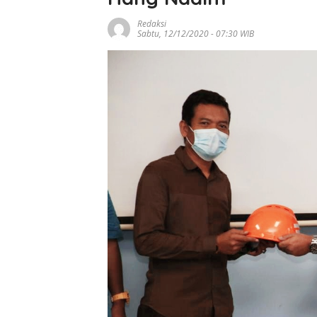
Walsall Bikin Ke
di Carabao Cup
Redaksi
Bristol City Dip
Sabtu, 12/12/2020 - 07:30 WIB
Menyerah di Ka
Sendiri
Sekda Batam:
Digitalisasi Jadi
Tingkatkan PAD,
Parkir Tekan Po
Kebocoran