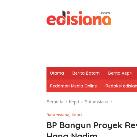
Utama
Berita Batam
Berita Kepri
Pedoman Media Online
Redaksi edisia
Beranda
Kepri
Batamsiana
Batamsiana
,
Kepri
BP Bangun Proyek Revi
Hang Nadim