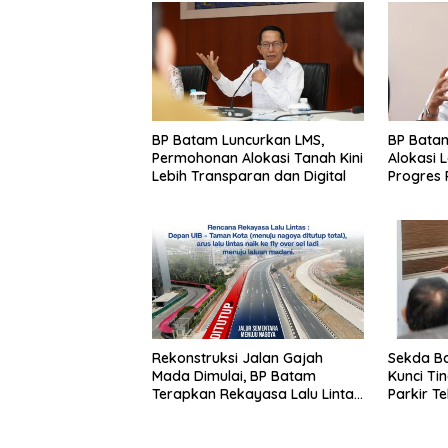
BP Batam Luncurkan LMS,
BP Bata
Permohonan Alokasi Tanah Kini
Alokasi 
Lebih Transparan dan Digital
Progres
Lambat 3
Rekonstruksi Jalan Gajah
Sekda Ba
Mada Dimulai, BP Batam
Kunci Ti
Terapkan Rekayasa Lalu Lintas
Parkir T
Selama Empat Pekan
Kebocor