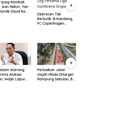
eipzig Kembali
hkan Rekor, Yan
ande Dijual ke
Debrecen Tak
 Madrid dengan
Berkutik di Kandang,
 Fantastis
Messi Donasikan
FC Copenhagen
Rp1,65 M untuk
Menang Telak 3-0 di
Korban Kebakaran
Leg Pertama Liga
Madrid
Konferensi Eropa
Batam Warning
Perbaikan Jalan
Rekonstruksi Jalan
rima Alokasi
Gajah Mada Ditarget
Gajah Mada Dimula
n, Wajib Lapor
Rampung Sebulan, BP
BP Batam Terapka
res
Batam Perkuat Aspek
Rekayasa Lalu Lint
bangunan Paling
Keselamatan
Selama Empat Pek
at 31 Agustus