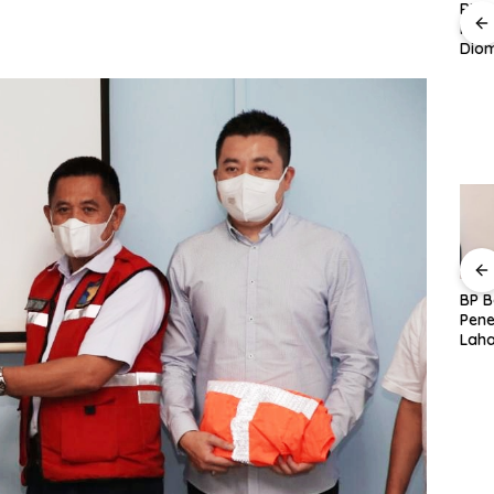
jutan
Benfica Bantai Hearts
RB L
,
6-1 pada Leg Pertama
Peca
Vinicius Perpanjang
aksa
Kualifikasi Liga
Diom
Kontrak hingga 2032,
ndang
Europa
Real
Arsenal Gagal
Nilai
Wujudkan Transfer
Sensasional
DBG Technology
BP Batam Luncurkan
BP 
 Kunci
Resmikan Pabrik di
LMS, Permohonan
Pene
 QRIS
Batam, Bidik Jadi
Alokasi Tanah Kini
Laha
tensi
Pusat Manufaktur Asia
Lebih Transparan dan
Prog
Tenggara
Digital
Pem
Lamb