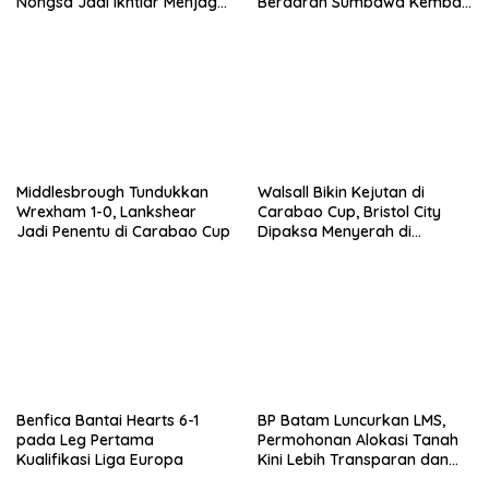
Nongsa Jadi Ikhtiar Menjaga
Berdarah Sumbawa Kembali
Air Batam
ke The Den
Middlesbrough Tundukkan
Walsall Bikin Kejutan di
Wrexham 1-0, Lankshear
Carabao Cup, Bristol City
Jadi Penentu di Carabao Cup
Dipaksa Menyerah di
Kandang Sendiri
Benfica Bantai Hearts 6-1
BP Batam Luncurkan LMS,
pada Leg Pertama
Permohonan Alokasi Tanah
Kualifikasi Liga Europa
Kini Lebih Transparan dan
Digital