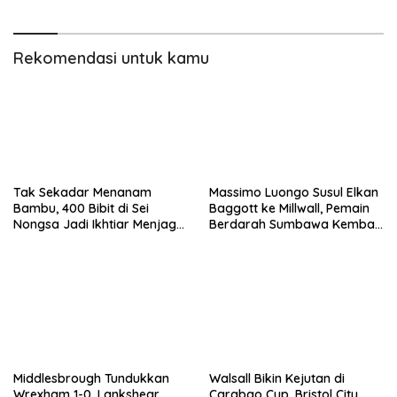
Rekomendasi untuk kamu
Tak Sekadar Menanam
Massimo Luongo Susul Elkan
Bambu, 400 Bibit di Sei
Baggott ke Millwall, Pemain
Nongsa Jadi Ikhtiar Menjaga
Berdarah Sumbawa Kembali
Air Batam
ke The Den
Middlesbrough Tundukkan
Walsall Bikin Kejutan di
Wrexham 1-0, Lankshear
Carabao Cup, Bristol City