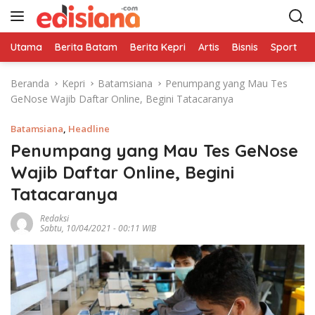
L
a
n
Utama
Berita Batam
Berita Kepri
Artis
Bisnis
Sport
e
g
s
Beranda
Kepri
Batamsiana
Penumpang yang Mau Tes
u
GeNose Wajib Daftar Online, Begini Tatacaranya
n
g
Batamsiana
,
Headline
k
e
Penumpang yang Mau Tes GeNose
k
Wajib Daftar Online, Begini
o
Tatacaranya
n
t
Redaksi
e
Sabtu, 10/04/2021 - 00:11 WIB
n