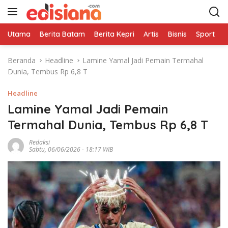
L
a
n
Utama
Berita Batam
Berita Kepri
Artis
Bisnis
Sport
e
g
s
Beranda
Headline
Lamine Yamal Jadi Pemain Termahal
u
Dunia, Tembus Rp 6,8 T
n
g
Headline
k
e
Lamine Yamal Jadi Pemain
k
Termahal Dunia, Tembus Rp 6,8 T
o
n
Redaksi
Sabtu, 06/06/2026 - 18:17 WIB
t
e
n