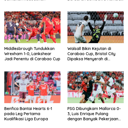
ke The Den
Middlesbrough Tundukkan
Walsall Bikin Kejutan di
Wrexham 1-0, Lankshear
Carabao Cup, Bristol City
Jadi Penentu di Carabao Cup
Dipaksa Menyerah di
Kandang Sendiri
Benfica Bantai Hearts 6-1
PSG Dibungkam Mallorca 0-
pada Leg Pertama
3, Luis Enrique Pulang
Kualifikasi Liga Europa
dengan Banyak Pekerjaan
Rumah