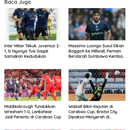
Baca Juga
Inter Milan Tekuk Juventus 2-
Massimo Luongo Susul Elkan
1, Si Nyonya Tua Gagal
Baggott ke Millwall, Pemain
Samakan Kedudukan
Berdarah Sumbawa Kembali
ke The Den
Middlesbrough Tundukkan
Walsall Bikin Kejutan di
Wrexham 1-0, Lankshear
Carabao Cup, Bristol City
Jadi Penentu di Carabao Cup
Dipaksa Menyerah di
Kandang Sendiri