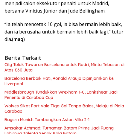
menjadi calon eksekutor penalti untuk Madrid,
bersama Vinícius Júnior dan Jude Bellingham.
“Ia telah mencetak 10 gol, ia bisa bermain lebih baik,
dan ia berusaha untuk bermain lebih baik lagi,” tutur
dia.(
maq
)
Berita Terkait
City Tolak Tawaran Barcelona untuk Rodri, Minta Tebusan di
Atas £60 Juta
Barcelona Berbaik Hati, Ronald Araujo Dipinjamkan ke
Liverpool
Middlesbrough Tundukkan Wrexham 1-0, Lankshear Jadi
Penentu di Carabao Cup
Wolves Sikat Port Vale Tiga Gol Tanpa Balas, Melaju di Piala
Carabao
Bayern Munich Tumbangkan Aston Villa 2-1
Amsakar Achmad: Turnamen Batam Prime Jadi Ruang
Lahirnya Talenta Sepak Bola Batam