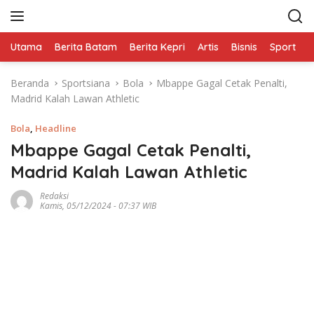
L
a
n
Utama
Berita Batam
Berita Kepri
Artis
Bisnis
Sport
e
g
s
Beranda
Sportsiana
Bola
Mbappe Gagal Cetak Penalti,
u
Madrid Kalah Lawan Athletic
n
g
Bola
,
Headline
k
e
Mbappe Gagal Cetak Penalti,
k
Madrid Kalah Lawan Athletic
o
n
Redaksi
Kamis, 05/12/2024 - 07:37 WIB
t
e
n