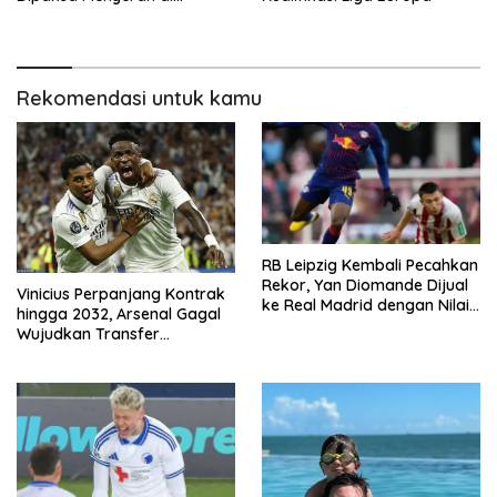
Kandang Sendiri
Rekomendasi untuk kamu
RB Leipzig Kembali Pecahkan
Rekor, Yan Diomande Dijual
Vinicius Perpanjang Kontrak
ke Real Madrid dengan Nilai
hingga 2032, Arsenal Gagal
Fantastis
Wujudkan Transfer
Sensasional