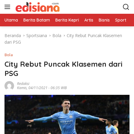
L
a
n
Utama
Berita Batam
Berita Kepri
Artis
Bisnis
Sport
e
g
s
Beranda
Sportsiana
Bola
City Rebut Puncak Klasemen
u
dari PSG
n
g
Bola
k
e
City Rebut Puncak Klasemen dari
k
PSG
o
n
Redaksi
Kamis, 04/11/2021 - 06:35 WIB
t
e
n