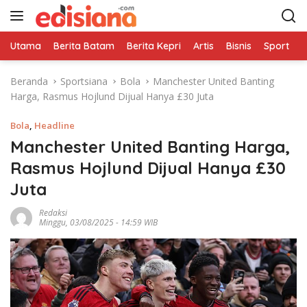
L
a
n
Utama
Berita Batam
Berita Kepri
Artis
Bisnis
Sport
e
g
s
Beranda
Sportsiana
Bola
Manchester United Banting
u
Harga, Rasmus Hojlund Dijual Hanya £30 Juta
n
g
Bola
,
Headline
k
e
Manchester United Banting Harga,
k
Rasmus Hojlund Dijual Hanya £30
o
Juta
n
t
Redaksi
e
Minggu, 03/08/2025 - 14:59 WIB
n