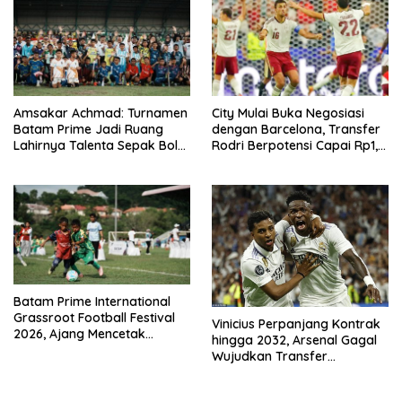
Amsakar Achmad: Turnamen
City Mulai Buka Negosiasi
Batam Prime Jadi Ruang
dengan Barcelona, Transfer
Lahirnya Talenta Sepak Bola
Rodri Berpotensi Capai Rp1,4
Batam
T
Batam Prime International
Grassroot Football Festival
Vinicius Perpanjang Kontrak
2026, Ajang Mencetak
hingga 2032, Arsenal Gagal
Bintang Sepak Bola Masa
Wujudkan Transfer
Depan
Sensasional