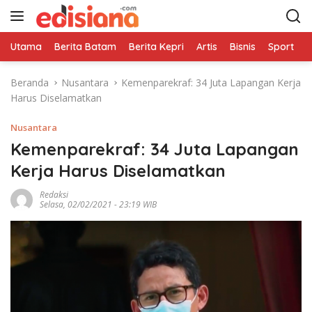
L
a
n
Utama
Berita Batam
Berita Kepri
Artis
Bisnis
Sport
e
g
s
Beranda
Nusantara
Kemenparekraf: 34 Juta Lapangan Kerja
u
Harus Diselamatkan
n
g
Nusantara
k
e
Kemenparekraf: 34 Juta Lapangan
k
Kerja Harus Diselamatkan
o
n
Redaksi
Selasa, 02/02/2021 - 23:19 WIB
t
e
n