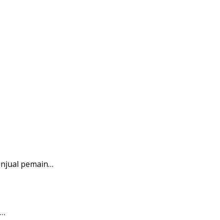
enjual pemain…
0…